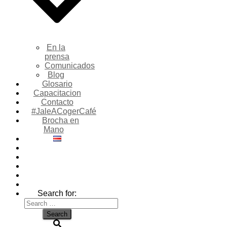
En la
prensa
Comunicados
Blog
Glosario
Capacitacion
Contacto
#JaleACogerCafé
Brocha en
Mano
Search for: