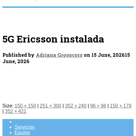
5G Ericsson instalada
Published by
Adriana Grooscors
on
15 June, 2026
15
June, 2026
Size:
150 × 150
|
251 × 300
|
352 × 240
|
96 × 96
|
150 × 179
|
352 × 421
Servicios
Equipo