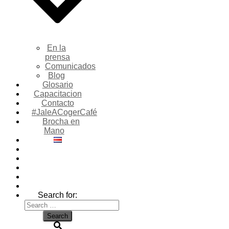
En la
prensa
Comunicados
Blog
Glosario
Capacitacion
Contacto
#JaleACogerCafé
Brocha en
Mano
Search for: