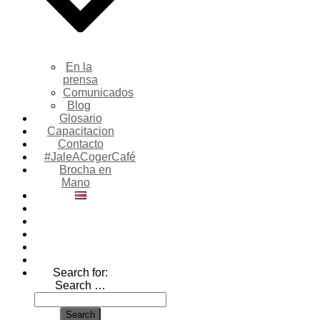
En la
prensa
Comunicados
Blog
Glosario
Capacitacion
Contacto
#JaleACogerCafé
Brocha en
Mano
Search for:
Search …