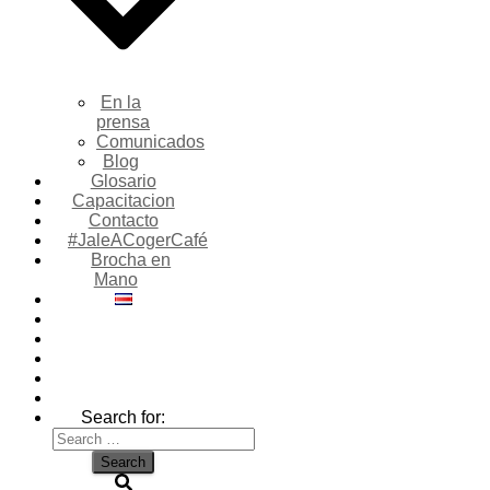
En la
prensa
Comunicados
Blog
Glosario
Capacitacion
Contacto
#JaleACogerCafé
Brocha en
Mano
Search for: