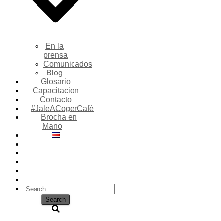
En la
prensa
Comunicados
Blog
Glosario
Capacitacion
Contacto
#JaleACogerCafé
Brocha en
Mano
Search
for: