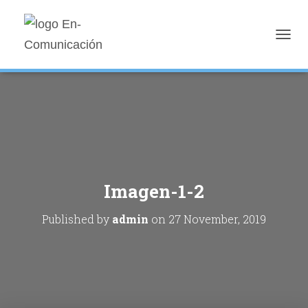
T
O
G
G
L
E
N
A
V
I
G
Imagen-1-2
A
T
I
Published by
admin
on
27 November, 2019
O
N