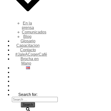
En la
prensa
Comunicados
Blog
Glosario
Capacitacion
Contacto
#JaleACogerCafé
Brocha en
Mano
Search for: