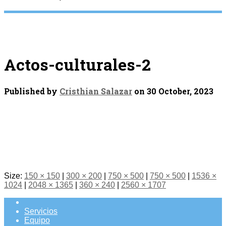
Actos-culturales-2
Published by
Cristhian Salazar
on
30 October, 2023
Size:
150 × 150
|
300 × 200
|
750 × 500
|
750 × 500
|
1536 ×
1024
|
2048 × 1365
|
360 × 240
|
2560 × 1707
Servicios
Equipo