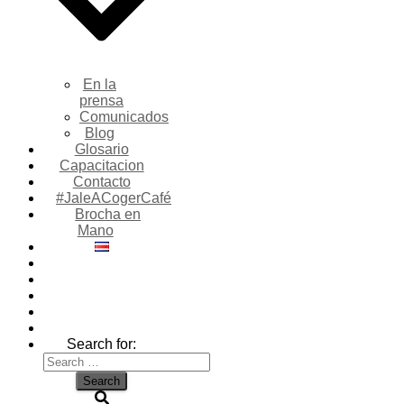
En la
prensa
Comunicados
Blog
Glosario
Capacitacion
Contacto
#JaleACogerCafé
Brocha en
Mano
Search for: