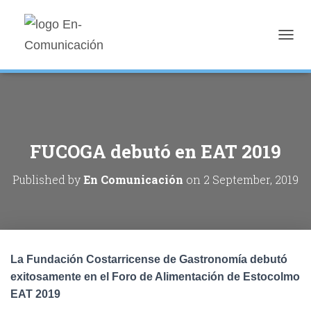
T
O
G
G
L
E
N
A
FUCOGA debutó en EAT 2019
V
I
Published by
En Comunicación
on
2 September, 2019
G
A
T
I
O
N
La Fundación Costarricense de Gastronomía debutó
exitosamente en el Foro de Alimentación de Estocolmo
EAT 2019