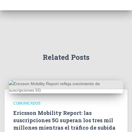
c
h
f
o
r
:
Related Posts
COMUNICADOS
Ericsson Mobility Report: las
suscripciones 5G superan los tres mil
millones mientras el tráfico de subida