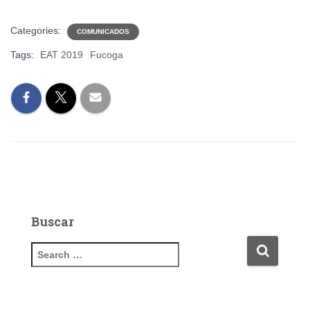
Categories:
COMUNICADOS
Tags:
EAT 2019
Fucoga
Buscar
S
e
a
r