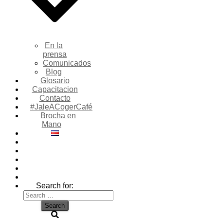
En la
prensa
Comunicados
Blog
Glosario
Capacitacion
Contacto
#JaleACogerCafé
Brocha en
Mano
Search for: