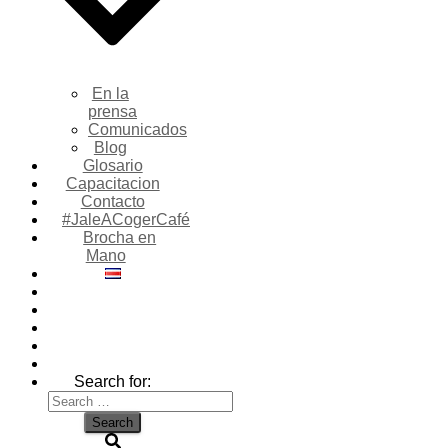
En la
prensa
Comunicados
Blog
Glosario
Capacitacion
Contacto
#JaleACogerCafé
Brocha en
Mano
Search for: