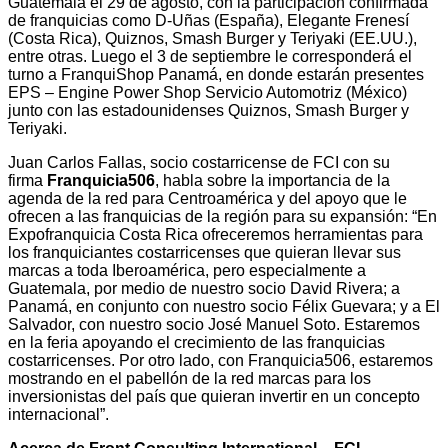
Guatemala el 29 de agosto, con la participación confirmada
de franquicias como D-Uñas (España), Elegante Frenesí
(Costa Rica), Quiznos, Smash Burger y Teriyaki (EE.UU.),
entre otras. Luego el 3 de septiembre le corresponderá el
turno a FranquiShop Panamá, en donde estarán presentes
EPS – Engine Power Shop Servicio Automotriz (México)
junto con las estadounidenses Quiznos, Smash Burger y
Teriyaki.
Juan Carlos Fallas, socio costarricense de FCI con su
firma
Franquicia506
, habla sobre la importancia de la
agenda de la red para Centroamérica y del apoyo que le
ofrecen a las franquicias de la región para su expansión: “En
Expofranquicia Costa Rica ofreceremos herramientas para
los franquiciantes costarricenses que quieran llevar sus
marcas a toda Iberoamérica, pero especialmente a
Guatemala, por medio de nuestro socio David Rivera; a
Panamá, en conjunto con nuestro socio Félix Guevara; y a El
Salvador, con nuestro socio José Manuel Soto. Estaremos
en la feria apoyando el crecimiento de las franquicias
costarricenses. Por otro lado, con Franquicia506, estaremos
mostrando en el pabellón de la red marcas para los
inversionistas del país que quieran invertir en un concepto
internacional”.