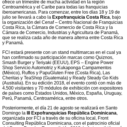
ofrece un trimestre de mucha actividad en la región
Centroamérica y el Caribe para todas las franquicias
iberoamericanas. Para comenzar, entre los días 18 y 19 de
julio se llevará a cabo la
Expofranquicia Costa Rica
, bajo
la organización del Cenaf – Centro Nacional de Franquicias
Costa Rica, la Cámara de Comercio de Costa Rica y la
Cámara de Comercio, Industrias y Agricultura de Panamá,
que se realiza cada año de manera alterna entre Costa Rica
y Panamá.
FCI estará presente con un stand multimarcas en el cual ya
han confirmado su participación marcas como Quiznos,
Smash Burger y Teriyaki (EEUU), EPS – Engine Power
Shop Servicio Automotriz y Kukaponga Campamentos
(México), Ruffos y PapuGluten Free (Costa Rica), Las
Cheritas y TeaShop (Guatemala) y Ready Steady Go Kids
(Australia). En su edición 2018, el evento contó con más de
4.500 visitantes y 70 módulos de exhibición con expositores
de países como Estados Unidos, México, España, Uruguay,
Perú, Panamá, Centroamérica, entre otros.
Posteriormente, el día 21 de agosto se realizará en Santo
Domingo la
III Expofranquicias República Dominicana
,
organizada por FCI a través de su oficina local, Front
Consulting República Dominicana, con el patrocinio oficial