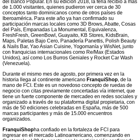
del Banco Popular. En su edición 2018, la feria recibió a más
de 1.000 visitantes, quienes pudieron ver cerca de 30
conceptos tanto dominicanos como de otros países de
Iberoamérica. Para este año ya han confirmado su
participación marcas locales como 3D Brows, Abatte, Cosas
del País, Empanadas La Monumental, Equivalenza,
FreshFresh, GreenBowl, Guayaito, KB Stores, KidsBrain,
Maps, Paletas Bajo Cero, Panadería Panettis, Polish Beauty
& Nails Bar, Yao Asian Cuisine, Yogomanía y WisNet, junto
con franquicias internacionales como Re/Max (Estados
Unidos), así como Los Burros Geniales y Rocket Car Wash
(Venezuela).
Durante el mismo mes de agosto, por primera vez en la
historia llega al continente americano
FranquiShop
, de la
mano de FCI. Este es un novedoso concepto de ruedas de
negocio con citas previamente concertadas vía internet, que
tiene un fuerte componente de mercadeo en redes sociales y
organizado a través de su plataforma digital propietaria, con
más de 50 ediciones celebradas en España, más de 500
marcas participantes y más de 15.000 encuentros
organizados.
FranquiShop
ha confiado en la fortaleza de FCI para
ingresar en el mercado Latinoamericano, comenzando en