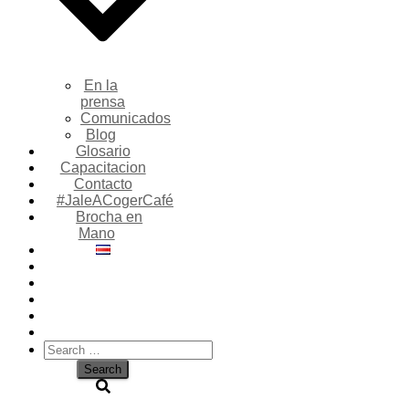
En la
prensa
Comunicados
Blog
Glosario
Capacitacion
Contacto
#JaleACogerCafé
Brocha en
Mano
Search
for: