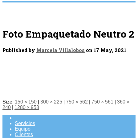
Foto Empaquetado Neutro 2
Published by
Marcela Villalobos
on
17 May, 2021
Size:
150 × 150
|
300 × 225
|
750 × 562
|
750 × 561
|
360 ×
240
|
1280 × 958
Servicios
Equipo
Clientes