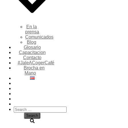
En la
prensa
Comunicados
Blog
Glosario
Capacitacion
Contacto
#JaleACogerCafé
Brocha en
Mano
Search
for: