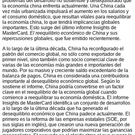
problemas del desarrollo no sostenible y desequilibrado que
la economía china enfrenta actualmente. Una China cada
vez más urbanizada impulsará el aumento en los salarios y
el consumo doméstico, que resultan vitales para reequilibrar
la economía china, lo que tendrá implicancias globales
importantes. Esto surge del último informe Insights de
MasterCard
, El reequilibrio económico de China y sus
repercusiones globales,
que fue emitido recientemente.
A lo largo de la última década, China ha reconfigurado el
patrón del comercio global, no sólo como exportador de
primer nivel, sino también como socio comercial clave de
varias de las economías más grandes e importantes del
mundo. Por su masivo y creciente saldo excedentario de la
balanza de pagos, China es considerada una contribuidora
importante al desequilibrio económico global. Según lo
sostiene el informe, China podría convertirse en un factor
clave en el reequilibrio de la economía global cuando
comience a reequilibrar su economía doméstica. El informe
Insights de MasterCard identifica un conjunto de desarrollos
a lo largo de la última década que ha generado el
desequilibrio económico que China padece actualmente. El
primero es la reforma de las empresas estatales (SOE, por
sus siglas en inglés), que crearon una nueva generación de
jugadores corporativos que podrían maximizar las ganancias