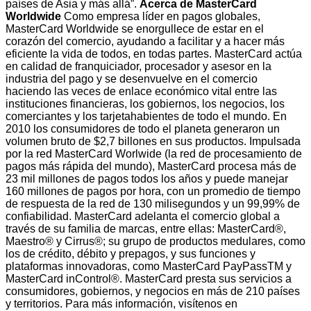
países de Asia y más allá”.
Acerca de MasterCard
Worldwide
Como empresa líder en pagos globales,
MasterCard Worldwide se enorgullece de estar en el
corazón del comercio, ayudando a facilitar y a hacer más
eficiente la vida de todos, en todas partes. MasterCard actúa
en calidad de franquiciador, procesador y asesor en la
industria del pago y se desenvuelve en el comercio
haciendo las veces de enlace económico vital entre las
instituciones financieras, los gobiernos, los negocios, los
comerciantes y los tarjetahabientes de todo el mundo. En
2010 los consumidores de todo el planeta generaron un
volumen bruto de $2,7 billones en sus productos. Impulsada
por la red MasterCard Worlwide (la red de procesamiento de
pagos más rápida del mundo), MasterCard procesa más de
23 mil millones de pagos todos los años y puede manejar
160 millones de pagos por hora, con un promedio de tiempo
de respuesta de la red de 130 milisegundos y un 99,99% de
confiabilidad. MasterCard adelanta el comercio global a
través de su familia de marcas, entre ellas: MasterCard®,
Maestro® y Cirrus®; su grupo de productos medulares, como
los de crédito, débito y prepagos, y sus funciones y
plataformas innovadoras, como MasterCard PayPassTM y
MasterCard inControl®. MasterCard presta sus servicios a
consumidores, gobiernos, y negocios en más de 210 países
y territorios. Para más información, visítenos en