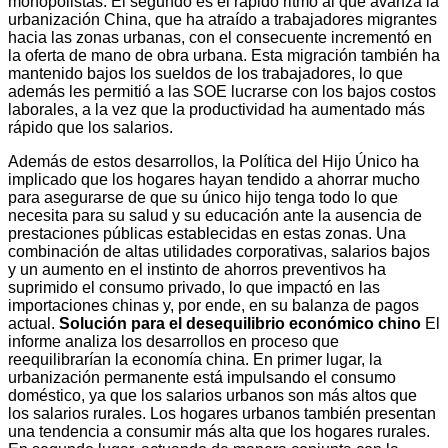
monopolistas. El segundo es el rápido ritmo al que avanza la
urbanización China, que ha atraído a trabajadores migrantes
hacia las zonas urbanas, con el consecuente incrementó en
la oferta de mano de obra urbana. Esta migración también ha
mantenido bajos los sueldos de los trabajadores, lo que
además les permitió a las SOE lucrarse con los bajos costos
laborales, a la vez que la productividad ha aumentado más
rápido que los salarios.
Además de estos desarrollos, la Política del Hijo Único ha
implicado que los hogares hayan tendido a ahorrar mucho
para asegurarse de que su único hijo tenga todo lo que
necesita para su salud y su educación ante la ausencia de
prestaciones públicas establecidas en estas zonas. Una
combinación de altas utilidades corporativas, salarios bajos
y un aumento en el instinto de ahorros preventivos ha
suprimido el consumo privado, lo que impactó en las
importaciones chinas y, por ende, en su balanza de pagos
actual.
Solución para el desequilibrio económico chino
El
informe analiza los desarrollos en proceso que
reequilibrarían la economía china. En primer lugar, la
urbanización permanente está impulsando el consumo
doméstico, ya que los salarios urbanos son más altos que
los salarios rurales. Los hogares urbanos también presentan
una tendencia a consumir más alta que los hogares rurales.