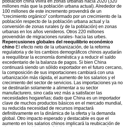
población china vivirá en zonas urbanas hacia 2020 (320
millones más que la población urbana actual). Alrededor de
100 millones de este incremento provendrá de un
“crecimiento orgánico” conformado por un crecimiento de la
población respecto de la población urbana actual y la
conversión de zonas rurales (y de la población) en zonas
urbanas en los años venideros. Otros 220 millones
provendrán de migraciones rurales- hacia las urbes.
Repercusiones globales del reequilibrio económico
chino
El efecto neto de la urbanización, de la reforma
regulatoria y de los cambios demográficos chinos ayudarán
a reequilibrar la economía doméstica y a reducir el saldo
excedentario de la balanza de pagos. Si bien China
continuará siendo un sólido exportador en el futuro cercano,
la composición de sus importaciones cambiará con una
urbanización más rápida, el aumento de los salarios y el
crecimiento del sector de servicios. Las importaciones ya no
se destinarán solamente a alimentar a su sector
manufacturero, sino cada vez más a satisfacer las
necesidades hogareñas; dado que China es un importador
clave de muchos productos básicos en el mercado mundial,
su reducida necesidad de recursos impactará
definitivamente en la dinámica de la oferta y la demanda
global. Otro impacto esperado y destacable es que el
aumento en los salarios chinos implicará la reubicación de