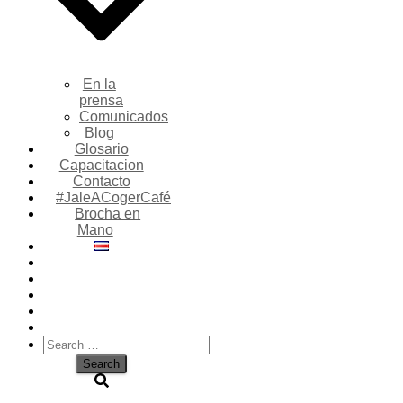
En la
prensa
Comunicados
Blog
Glosario
Capacitacion
Contacto
#JaleACogerCafé
Brocha en
Mano
Search
for: