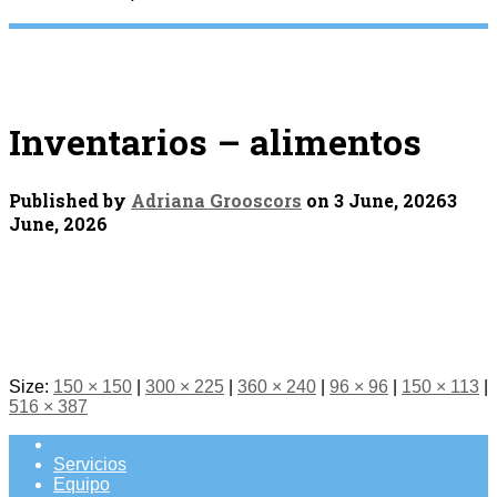
Inventarios – alimentos
Published by
Adriana Grooscors
on
3 June, 2026
3
June, 2026
Size:
150 × 150
|
300 × 225
|
360 × 240
|
96 × 96
|
150 × 113
|
516 × 387
Servicios
Equipo