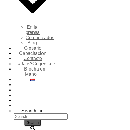
En la
prensa
Comunicados
Blog
Glosario
Capacitacion
Contacto
#JaleACogerCafé
Brocha en
Mano
Search for: