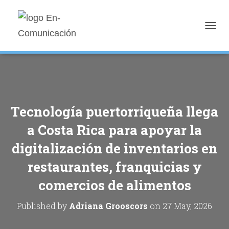
T
O
G
G
L
E
N
A
Tecnología puertorriqueña llega
V
I
a Costa Rica para apoyar la
G
A
digitalización de inventarios en
T
I
restaurantes, franquicias y
O
N
comercios de alimentos
Published by
Adriana Grooscors
on
27 May, 2026