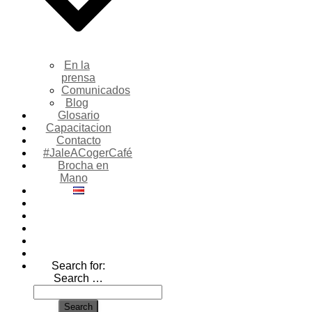
En la
prensa
Comunicados
Blog
Glosario
Capacitacion
Contacto
#JaleACogerCafé
Brocha en
Mano
Search for:
Search …