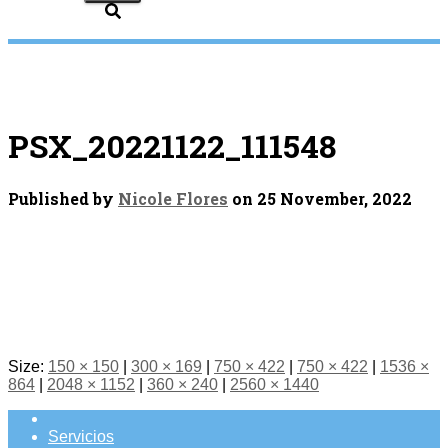
PSX_20221122_111548
Published by
Nicole Flores
on
25 November, 2022
Size:
150 × 150
|
300 × 169
|
750 × 422
|
750 × 422
|
1536 ×
864
|
2048 × 1152
|
360 × 240
|
2560 × 1440
Servicios