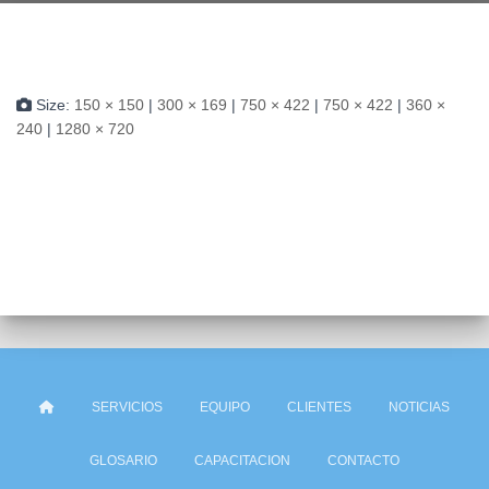
Size:
150 × 150
|
300 × 169
|
750 × 422
|
750 × 422
|
360 ×
240
|
1280 × 720
SERVICIOS
EQUIPO
CLIENTES
NOTICIAS
GLOSARIO
CAPACITACION
CONTACTO