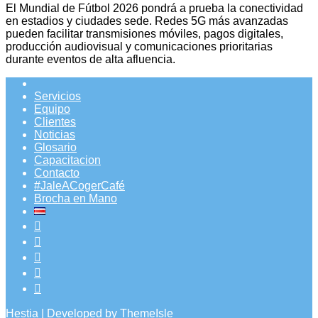
El Mundial de Fútbol 2026 pondrá a prueba la conectividad
en estadios y ciudades sede. Redes 5G más avanzadas
pueden facilitar transmisiones móviles, pagos digitales,
producción audiovisual y comunicaciones prioritarias
durante eventos de alta afluencia.
Servicios
Equipo
Clientes
Noticias
Glosario
Capacitacion
Contacto
#JaleACogerCafé
Brocha en Mano
Hestia | Developed by
ThemeIsle