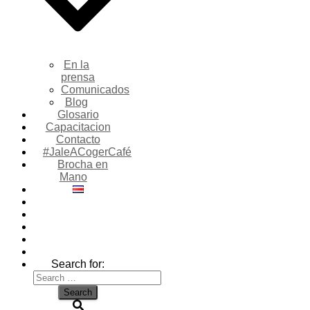
En la
prensa
Comunicados
Blog
Glosario
Capacitacion
Contacto
#JaleACogerCafé
Brocha en
Mano
Search for: