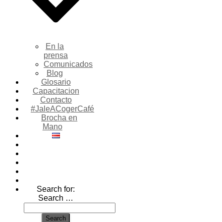
En la
prensa
Comunicados
Blog
Glosario
Capacitacion
Contacto
#JaleACogerCafé
Brocha en
Mano
Search for:
Search …