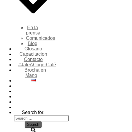
En la
prensa
Comunicados
Blog
Glosario
Capacitacion
Contacto
#JaleACogerCafé
Brocha en
Mano
Search for: