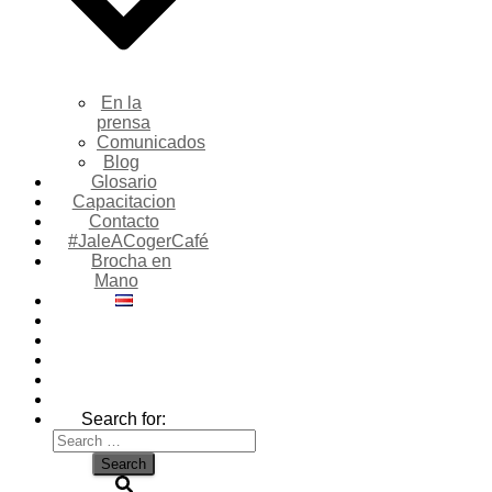
En la
prensa
Comunicados
Blog
Glosario
Capacitacion
Contacto
#JaleACogerCafé
Brocha en
Mano
Search for: