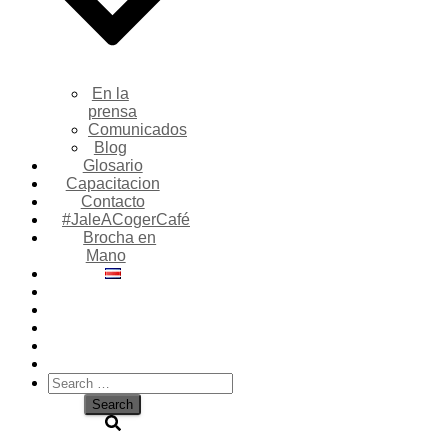
En la
prensa
Comunicados
Blog
Glosario
Capacitacion
Contacto
#JaleACogerCafé
Brocha en
Mano
Search
for: