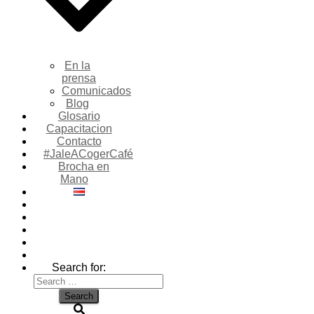
En la
prensa
Comunicados
Blog
Glosario
Capacitacion
Contacto
#JaleACogerCafé
Brocha en
Mano
Search for: