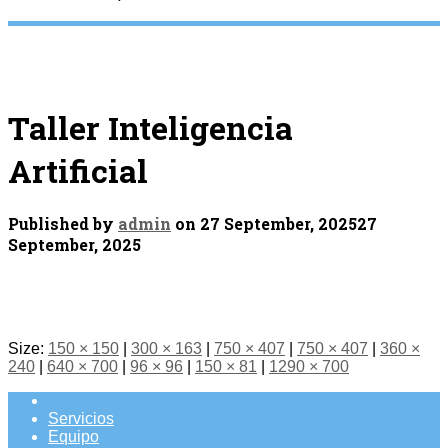
Taller Inteligencia
Artificial
Published by
admin
on
27 September, 2025
27
September, 2025
Size:
150 × 150
|
300 × 163
|
750 × 407
|
750 × 407
|
360 ×
240
|
640 × 700
|
96 × 96
|
150 × 81
|
1290 × 700
Servicios
Equipo