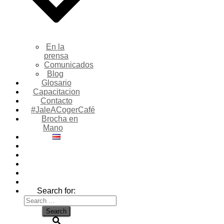
En la
prensa
Comunicados
Blog
Glosario
Capacitacion
Contacto
#JaleACogerCafé
Brocha en
Mano
Search for: