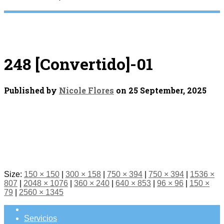
248 [Convertido]-01
Published by
Nicole Flores
on
25 September, 2025
Size:
150 × 150
|
300 × 158
|
750 × 394
|
750 × 394
|
1536 ×
807
|
2048 × 1076
|
360 × 240
|
640 × 853
|
96 × 96
|
150 ×
79
|
2560 × 1345
Servicios