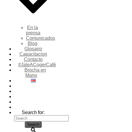
En la
prensa
Comunicados
Blog
Glosario
Capacitacion
Contacto
#JaleACogerCafé
Brocha en
Mano
Search for: