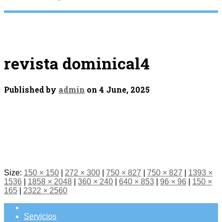
revista dominical4
Published by
admin
on
4 June, 2025
Size:
150 × 150
|
272 × 300
|
750 × 827
|
750 × 827
|
1393 ×
1536
|
1858 × 2048
|
360 × 240
|
640 × 853
|
96 × 96
|
150 ×
165
|
2322 × 2560
Servicios