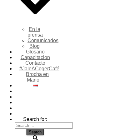
En la
prensa
Comunicados
Blog
Glosario
Capacitacion
Contacto
#JaleACogerCafé
Brocha en
Mano
Search for: