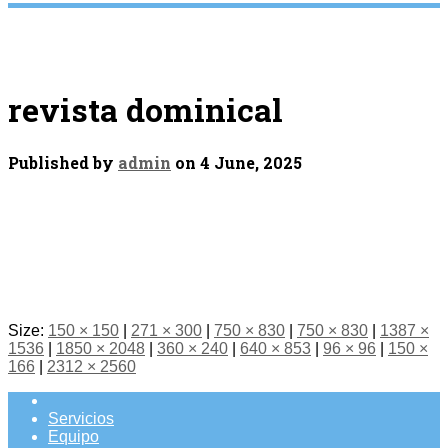
revista dominical
Published by
admin
on
4 June, 2025
Size:
150 × 150
|
271 × 300
|
750 × 830
|
750 × 830
|
1387 ×
1536
|
1850 × 2048
|
360 × 240
|
640 × 853
|
96 × 96
|
150 ×
166
|
2312 × 2560
Servicios
Equipo