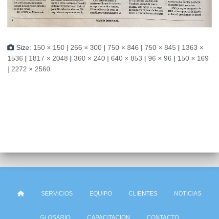
Size:
150 × 150
|
266 × 300
|
750 × 846
|
750 × 845
|
1363 ×
1536
|
1817 × 2048
|
360 × 240
|
640 × 853
|
96 × 96
|
150 × 169
|
2272 × 2560
SERVICIOS
EQUIPO
CLIENTES
NOTICIAS
GLOSARIO
CAPACITACION
CONTACTO