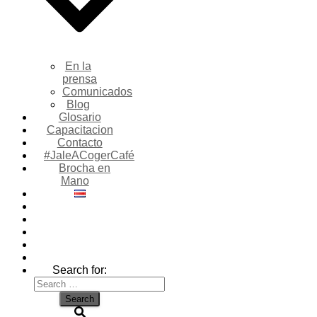
En la
prensa
Comunicados
Blog
Glosario
Capacitacion
Contacto
#JaleACogerCafé
Brocha en
Mano
Search for: