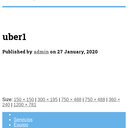
uber1
Published by
admin
on
27 January, 2020
Size:
150 × 150
|
300 × 195
|
750 × 488
|
750 × 488
|
360 ×
240
|
1200 × 781
Servicios
Equipo