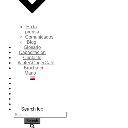
En la
prensa
Comunicados
Blog
Glosario
Capacitacion
Contacto
#JaleACogerCafé
Brocha en
Mano
Search for: