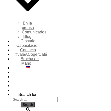
En la
prensa
Comunicados
Blog
Glosario
Capacitacion
Contacto
#JaleACogerCafé
Brocha en
Mano
Search for: