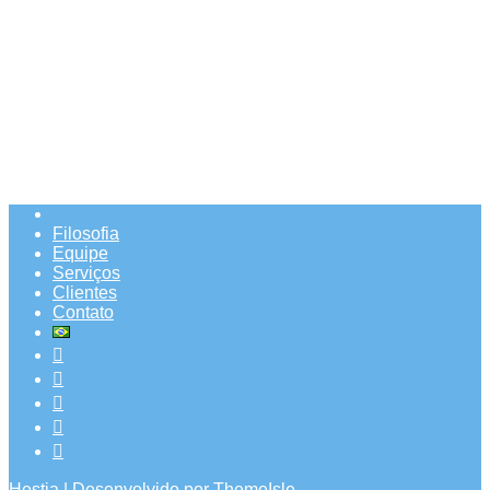
Filosofia
Equipe
Serviços
Clientes
Contato
Hestia | Desenvolvido por
ThemeIsle