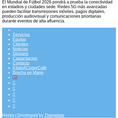
El Mundial de Fútbol 2026 pondrá a prueba la conectividad
en estadios y ciudades sede. Redes 5G más avanzadas
pueden facilitar transmisiones móviles, pagos digitales,
producción audiovisual y comunicaciones prioritarias
durante eventos de alta afluencia.
Servicios
Equipo
Clientes
Noticias
Glosario
Capacitacion
Contacto
#JaleACogerCafé
Brocha en Mano
Hestia | Developed by
ThemeIsle