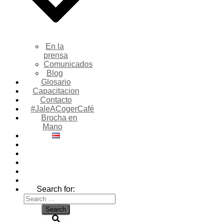
En la
prensa
Comunicados
Blog
Glosario
Capacitacion
Contacto
#JaleACogerCafé
Brocha en
Mano
Search for: