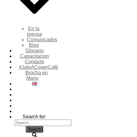
En la
prensa
Comunicados
Blog
Glosario
Capacitacion
Contacto
#JaleACogerCafé
Brocha en
Mano
Search for: