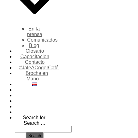
En la
prensa
Comunicados
Blog
Glosario
Capacitacion
Contacto
#JaleACogerCafé
Brocha en
Mano
Search for:
Search …