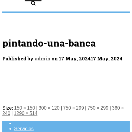
pintando-una-banca
Published by
admin
on
17 May, 2024
17 May, 2024
Size:
150 × 150
|
300 × 120
|
750 × 299
|
750 × 299
|
360 ×
240
|
1290 × 514
Servicios